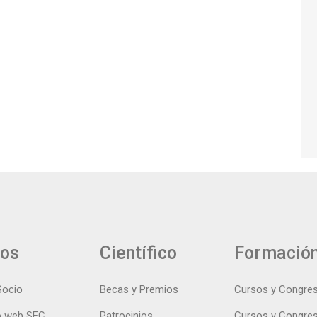
ios
Científico
Formació
Socio
Becas y Premios
Cursos y Congre
 web SEC
Patrocinios
Cursos y Congre