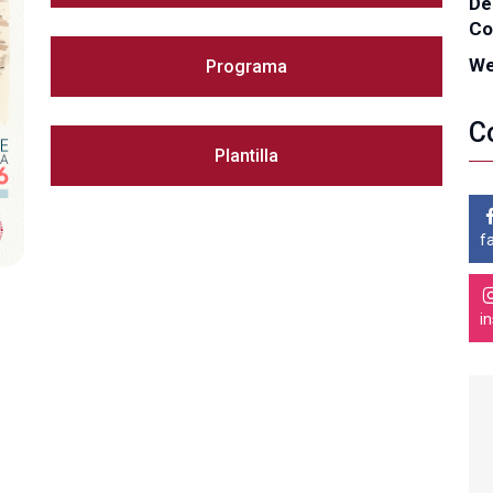
De
Co
We
Programa
C
Plantilla
f
i