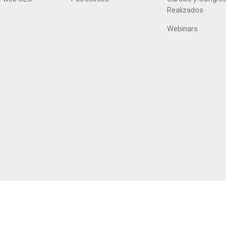
Realizados
Webinars
right @ 2026 Sociedad Andaluza de Cardiología /
Privacidad
/
Aviso