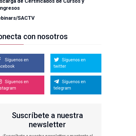
scarga de Certificados de Cursos y
ngresos
binars/SACTV
onecta con nosotros
Síguenos en
Síguenos en
acebook
twitter
Síguenos en
Síguenos en
nstagram
telegram
Suscríbete a nuestra
newsletter