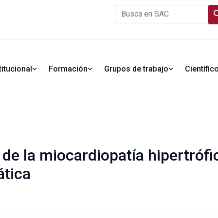
titucional
Formación
Grupos de trabajo
Científic
de la miocardiopatía hipertrófi
ática