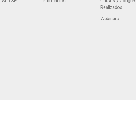
 web SEC
Patrocinios
Cursos y Congre
Realizados
Webinars
right @ 2026 Sociedad Andaluza de Cardiología /
Privacidad
/
Aviso