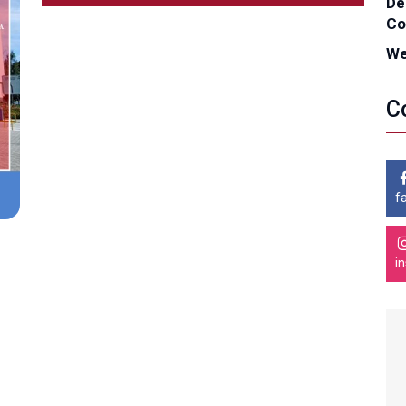
De
Co
We
C
f
i