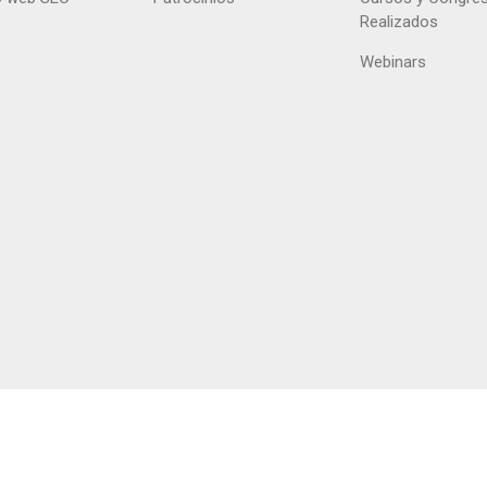
Realizados
Webinars
right @ 2026 Sociedad Andaluza de Cardiología /
Privacidad
/
Aviso