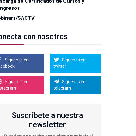
scarga de Certificados de Cursos y
ngresos
binars/SACTV
onecta con nosotros
Síguenos en
Síguenos en
acebook
twitter
Síguenos en
Síguenos en
nstagram
telegram
Suscríbete a nuestra
newsletter