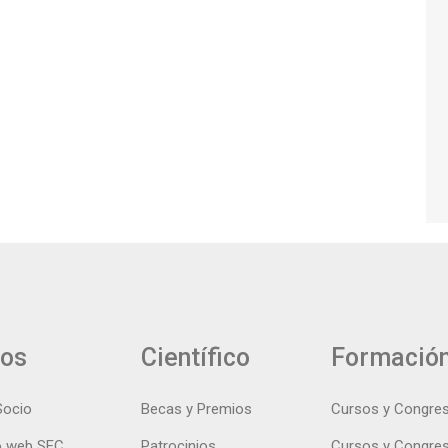
ios
Científico
Formació
Socio
Becas y Premios
Cursos y Congre
 web SEC
Patrocinios
Cursos y Congre